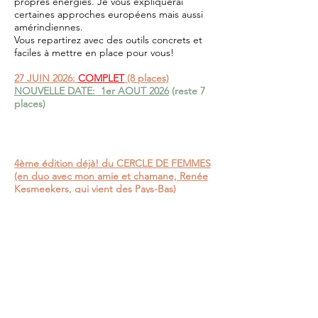
propres énergies. Je vous expliquerai
certaines approches européens mais aussi
amérindiennes.
Vous repartirez avec des outils concrets et
faciles à mettre en place pour vous!
27 JUIN 2026:
COMPLET
(8 places)
NOUVELLE DATE: 1er AOUT 2026
(reste 7
places)
4ème édition déjà! du CERCLE DE FEMMES
(en duo avec mon amie et chamane, Renée
Kesmeekers, qui vient des Pays-Bas)
26 SEPTEMBRE: 14 places disponibles - 11h
à 13 h 30 - 70 euros/personne)
Voyage aux tambours, gongs, percussions,
bols tibétains et en cristal, tambour d'eau et
chants amérindiens.
Venez vivre une expérience unique à Metz,
une vraie roue de médecine amérindienne!
Cette roue permet de:
se reconnecter à son intuition
explorer ses mondes intérieurs